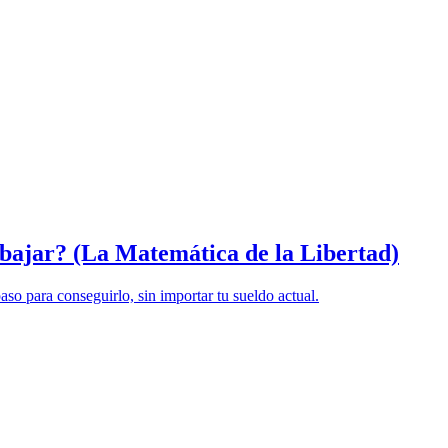
abajar? (La Matemática de la Libertad)
so para conseguirlo, sin importar tu sueldo actual.